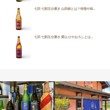
七田 七割五分磨き 山田錦とは？特徴や味...
七田 七割五分磨き 愛山 ひやおろしとは...