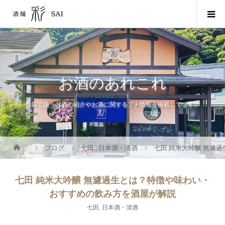
お酒のあれこれ
当店で扱うお酒の紹介やお酒に関するプチ情報を掲載してます。
ブログ
七田
,
日本酒・清酒
七田 純米大吟醸 無濾
七田 純米大吟醸 無濾過生とは？特徴や味わい・
おすすめの飲み方を酒屋が解説
七田
,
日本酒・清酒