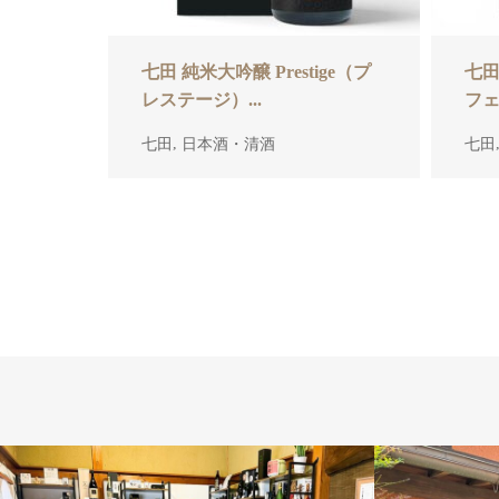
七田 純米大吟醸 Prestige（プ
七田
レステージ）...
フェ
,
七田
日本酒・清酒
七田