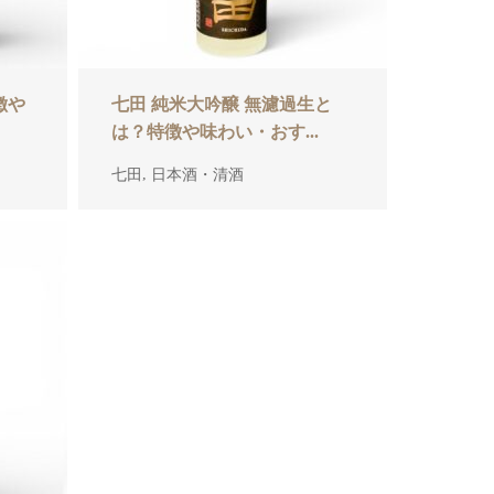
徴や
七田 純米大吟醸 無濾過生と
は？特徴や味わい・おす...
,
七田
日本酒・清酒