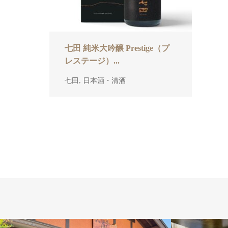
七田 純米大吟醸 Prestige（プ
レステージ）...
,
七田
日本酒・清酒