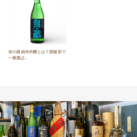
岩の蔵 純米吟醸とは？酒舗 彩で
一番選ば...