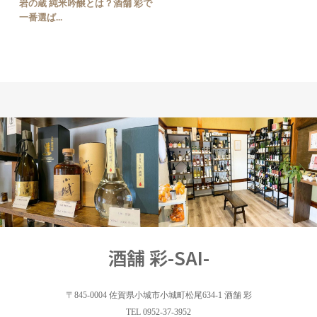
岩の蔵 純米吟醸とは？酒舗 彩で
一番選ば...
アイテム
店内
酒舗 彩-SAI-
〒845-0004 佐賀県小城市小城町松尾634-1 酒舗 彩
TEL 0952-37-3952